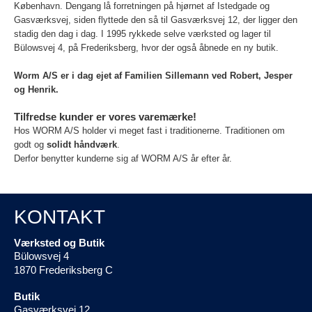
København. Dengang lå forretningen på hjørnet af Istedgade og
Gasværksvej, siden flyttede den så til Gasværksvej 12, der ligger den
stadig den dag i dag. I 1995 rykkede selve værksted og lager til
Bülowsvej 4, på Frederiksberg, hvor der også åbnede en ny butik.
Worm A/S er i dag ejet af Familien Sillemann ved Robert, Jesper
og Henrik.
Tilfredse kunder er vores varemærke!
Hos WORM A/S holder vi meget fast i traditionerne. Traditionen om
godt og
solidt håndværk
.
Derfor benytter kunderne sig af WORM A/S år efter år.
KONTAKT
Værksted og Butik
Bülowsvej 4
1870 Frederiksberg C
Butik
Gasværksvej 12